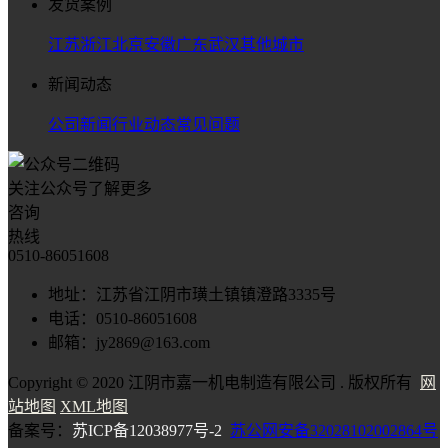
发货案例
江苏
浙江
北京
安徽
广东
武汉
其他城市
新闻动态
公司新闻
行业动态
常见问题
关注公众号了解更多
咨询
热线
0510-86051608
地址：江苏省江阴市璜土镇镇澄路3335号
电话：0510-86051608
邮箱：jy2869@163.com
Copyright © 2020 江阴市嘉一机电制造有限公司 . 版权所有
网
站地图
XML地图
备案号：
苏ICP备12038977号-2
苏公网安备32028102002864号